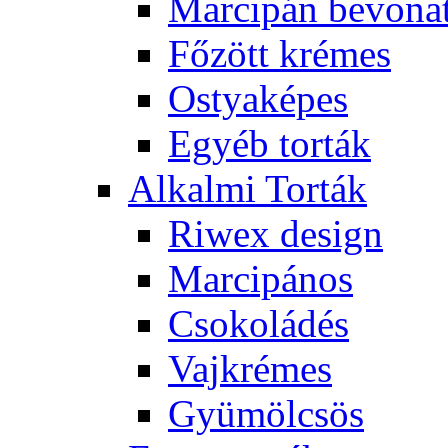
Marcipán bevona
Főzött krémes
Ostyaképes
Egyéb torták
Alkalmi Torták
Riwex design
Marcipános
Csokoládés
Vajkrémes
Gyümölcsös