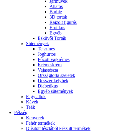
Járművek
Állatos
Barbie
3D torták
Rajzolt figurás
Erotikus
Egyéb
Esküvői Torták
Sütemények
Tejszínes
Joghurtos
Főzött vajkrémes
Krémeskrém
Vajastészta
Országtorta szeletek
Desszertkelyhek
Diabetikus
Egyéb sütemények
Fagylaltok
Kávék
Teák
Pékség
Kenyerek
Fehér termékek
Dúsitott tésztából készült termékek