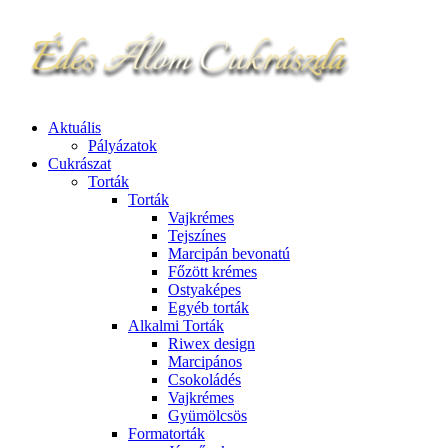
Aktuális
Pályázatok
Cukrászat
Torták
Torták
Vajkrémes
Tejszínes
Marcipán bevonatú
Főzött krémes
Ostyaképes
Egyéb torták
Alkalmi Torták
Riwex design
Marcipános
Csokoládés
Vajkrémes
Gyümölcsös
Formatorták