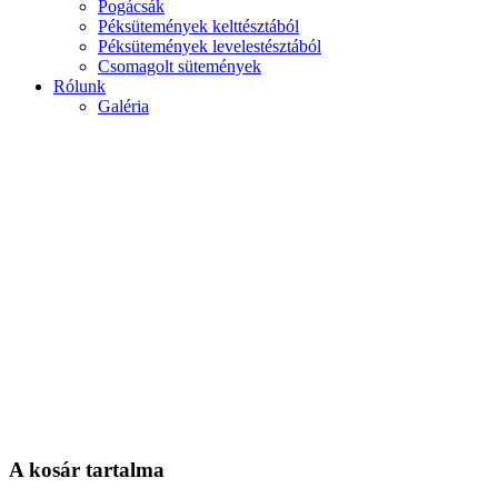
Pogácsák
Péksütemények kelttésztából
Péksütemények levelestésztából
Csomagolt sütemények
Rólunk
Galéria
A kosár tartalma