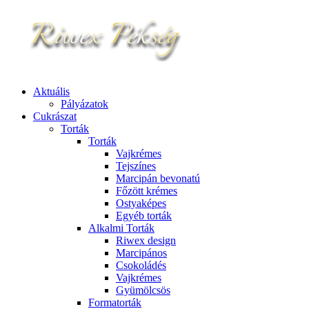
Aktuális
Pályázatok
Cukrászat
Torták
Torták
Vajkrémes
Tejszínes
Marcipán bevonatú
Főzött krémes
Ostyaképes
Egyéb torták
Alkalmi Torták
Riwex design
Marcipános
Csokoládés
Vajkrémes
Gyümölcsös
Formatorták