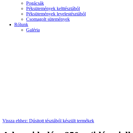
Pogácsák
Péksütemények kelttésztából
Péksütemények levelestésztából
Csomagolt sütemények
Rólunk
Galéria
Vissza ehhez: Dúsitott tésztából készült termékek