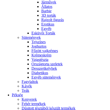
Járművek
Állatos
Barbie
3D torták
Rajzolt figurás
Erotikus
Egyéb
Esküvői Torták
Sütemények
Tejszínes
Joghurtos
Főzött vajkrémes
Krémeskrém
Vajastészta
Országtorta szeletek
Desszertkelyhek
Diabetikus
Egyéb sütemények
Fagylaltok
Kávék
Teák
Pékség
Kenyerek
Fehér termékek
Dúsitott tésztából készült termékek