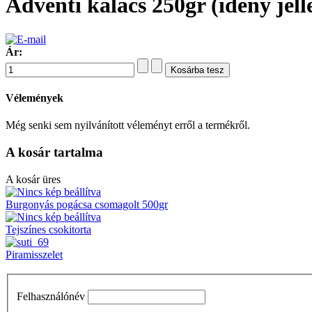
Adventi kalács 250gr (idény jell
Ár:
Vélemények
Még senki sem nyilvánított véleményt erről a termékről.
A kosár tartalma
A kosár üres
Burgonyás pogácsa csomagolt 500gr
Tejszínes csokitorta
Piramisszelet
Felhasználónév